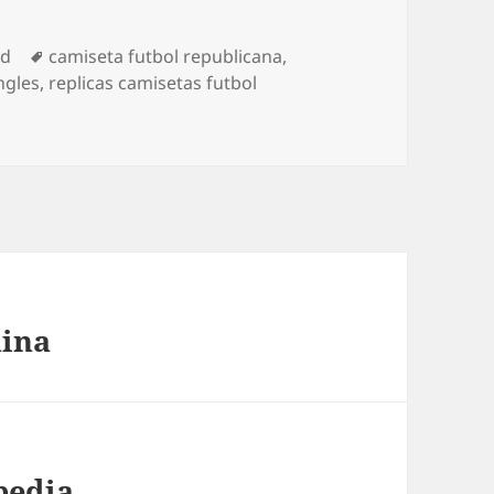
Etiquetas
ed
camiseta futbol republicana
,
ngles
,
replicas camisetas futbol
hina
pedia