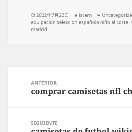
Publicado
Autor
Categorías
2022年7月22日
istern
Uncategoriz
el
equipacion seleccion española niño el corte i
madrid
Navegación
de
ANTERIOR
comprar camisetas nfl c
entradas
Entrada
anterior:
SIGUIENTE
camisetas de futbol wiki
Entrada