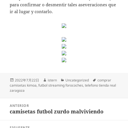
para confirmar o desmentir tales aseveraciones que
ir al lugar y contarlo.
Publicado
Autor
Categorías
Etiquetas
2022年7月22日
istern
Uncategorized
comprar
el
camisetas kimoa
,
futbol streaming forocoches
,
telefono tienda real
zaragoza
Navegación
ANTERIOR
de
camisetas futbol zurdo malviviendo
Entrada
entradas
anterior:
SIGUIENTE