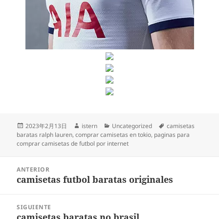
Publicado
Autor
Categorías
Etiquetas
2023年2月13日
istern
Uncategorized
camisetas
el
baratas ralph lauren
,
comprar camisetas en tokio
,
paginas para
comprar camisetas de futbol por internet
Navegación
ANTERIOR
de
camisetas futbol baratas originales
Entrada
entradas
anterior:
SIGUIENTE
camisetas baratas no brasil
Entrada