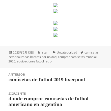
Publicado
Autor
Categorías
Etiquetas
2023年2月13日
istern
Uncategorized
camisetas
el
personalizadas baratas por unidad
,
comprar camisetas mundial
2020
,
equipaciones futbol retro
Navegación
ANTERIOR
de
camisetas de futbol 2019 liverpool
Entrada
entradas
anterior:
SIGUIENTE
donde comprar camisetas de futbol
Entrada
americano en argentina
siguiente: