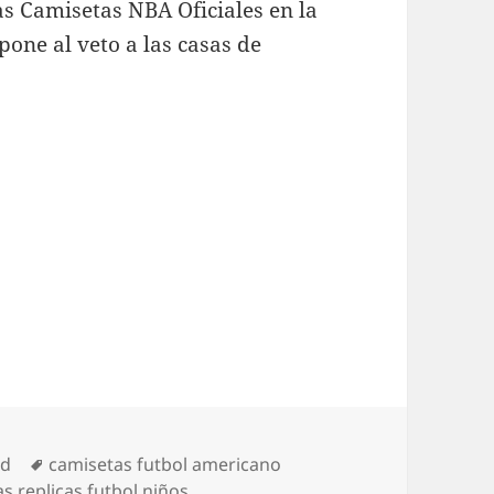
as Camisetas NBA Oficiales en la
pone al veto a las casas de
Etiquetas
ed
camisetas futbol americano
s replicas futbol niños