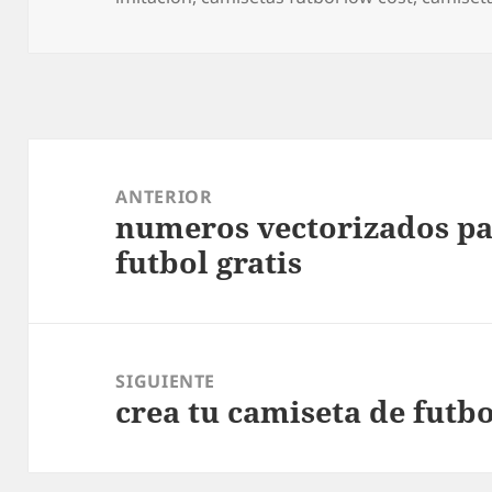
Navegación
de
ANTERIOR
numeros vectorizados pa
entradas
Entrada
futbol gratis
anterior:
SIGUIENTE
crea tu camiseta de futb
Entrada
siguiente: