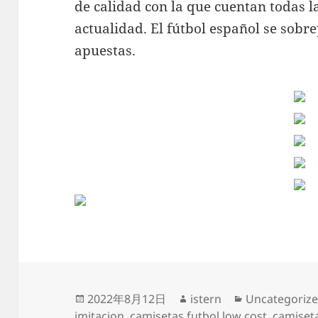
de calidad con la que cuentan todas l
actualidad. El fútbol español se sobre
apuestas.
Publicado
Autor
Categorías
2022年8月12日
istern
Uncategoriz
el
imitacion
,
camisetas futbol low cost
,
camiseta