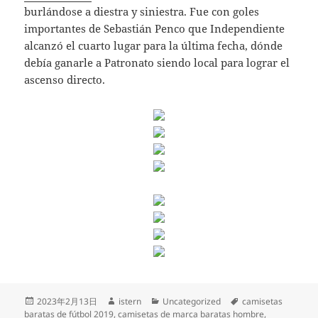
burlándose a diestra y siniestra. Fue con goles
importantes de Sebastián Penco que Independiente
alcanzó el cuarto lugar para la última fecha, dónde
debía ganarle a Patronato siendo local para lograr el
ascenso directo.
Publicado
Autor
Categorías
Etiquetas
2023年2月13日
istern
Uncategorized
camisetas
el
baratas de fútbol 2019
,
camisetas de marca baratas hombre
,