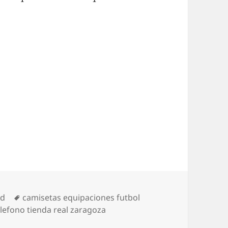
Etiquetas
ed
camisetas equipaciones futbol
elefono tienda real zaragoza