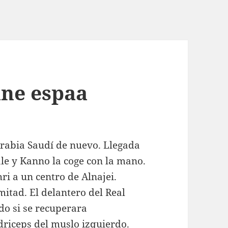
ine espaa
abia Saudí de nuevo. Llegada
ale y Kanno la coge con la mano.
ri a un centro de Alnajei.
tad. El delantero del Real
do si se recuperara
driceps del muslo izquierdo.