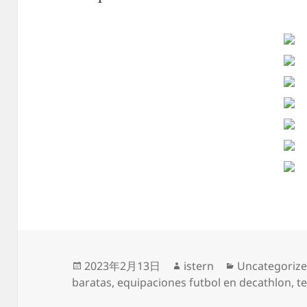
Publicado
Autor
Categorías
2023年2月13日
istern
Uncategoriz
el
baratas
,
equipaciones futbol en decathlon
,
t