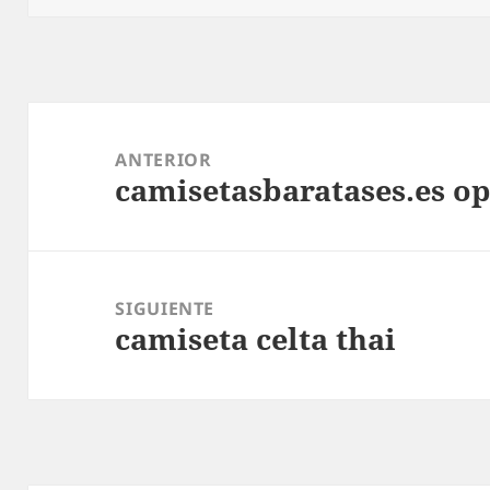
Navegación
de
ANTERIOR
camisetasbaratases.es o
entradas
Entrada
anterior:
SIGUIENTE
camiseta celta thai
Entrada
siguiente: