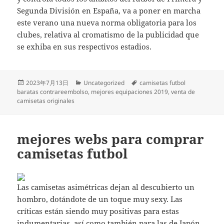
Segunda División en España, va a poner en marcha
este verano una nueva norma obligatoria para los
clubes, relativa al cromatismo de la publicidad que
se exhiba en sus respectivos estadios.
Publicado
Categorías
Etiquetas
2023年7月13日
Uncategorized
camisetas futbol
el
baratas contrareembolso
,
mejores equipaciones 2019
,
venta de
camisetas originales
mejores webs para comprar
camisetas futbol
Las camisetas asimétricas dejan al descubierto un
hombro, dotándote de un toque muy sexy. Las
críticas están siendo muy positivas para estas
indumentarias, así como también para las de Japón,