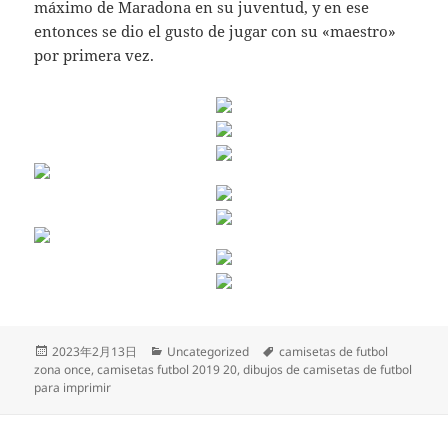
máximo de Maradona en su juventud, y en ese
entonces se dio el gusto de jugar con su «maestro»
por primera vez.
Publicado
Categorías
Etiquetas
2023年2月13日
Uncategorized
camisetas de futbol
el
zona once
,
camisetas futbol 2019 20
,
dibujos de camisetas de futbol
para imprimir