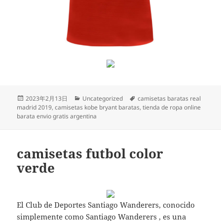
Publicado
Categorías
Etiquetas
2023年2月13日
Uncategorized
camisetas baratas real
el
madrid 2019
,
camisetas kobe bryant baratas
,
tienda de ropa online
barata envio gratis argentina
camisetas futbol color
verde
El Club de Deportes Santiago Wanderers, conocido
simplemente como Santiago Wanderers , es una