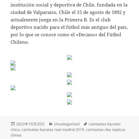
institución social y deportiva de Chile, fundada en la
ciudad de Valparaíso, Chile el 15 de agosto de 1892 y
actualmente juega en la Primera B. Es el club
deportivo nacido para el fútbol más antiguo del país,
por lo que se conoce como el «Decano» del Fútbol
Chileno.
Publicado
Categorías
Etiquetas
2022年10月20日
Uncategorized
camisetas baratas
el
chica
,
camisetas baratas real madrid 2019
,
camisetas nba replicas
chinas