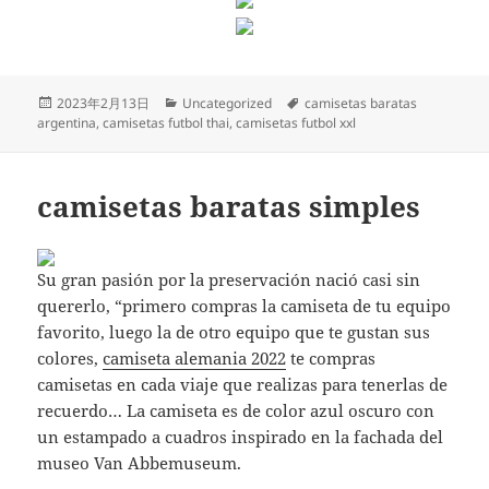
Publicado
Categorías
Etiquetas
2023年2月13日
Uncategorized
camisetas baratas
el
argentina
,
camisetas futbol thai
,
camisetas futbol xxl
camisetas baratas simples
Su gran pasión por la preservación nació casi sin
quererlo, “primero compras la camiseta de tu equipo
favorito, luego la de otro equipo que te gustan sus
colores,
camiseta alemania 2022
te compras
camisetas en cada viaje que realizas para tenerlas de
recuerdo… La camiseta es de color azul oscuro con
un estampado a cuadros inspirado en la fachada del
museo Van Abbemuseum.