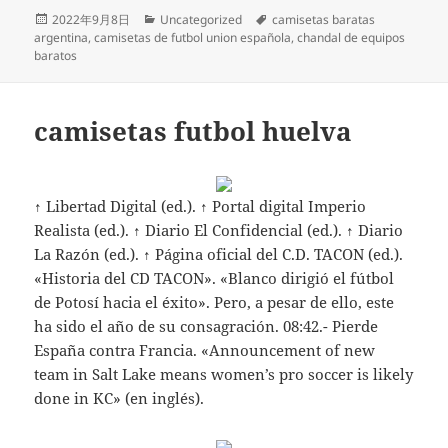
Publicado
Categorías
Etiquetas
2022年9月8日
Uncategorized
camisetas baratas
el
argentina
,
camisetas de futbol union española
,
chandal de equipos
baratos
camisetas futbol huelva
↑ Libertad Digital (ed.). ↑ Portal digital Imperio
Realista (ed.). ↑ Diario El Confidencial (ed.). ↑ Diario
La Razón (ed.). ↑ Página oficial del C.D. TACON (ed.).
«Historia del CD TACON». «Blanco dirigió el fútbol
de Potosí hacia el éxito». Pero, a pesar de ello, este
ha sido el año de su consagración. 08:42.- Pierde
España contra Francia. «Announcement of new
team in Salt Lake means women’s pro soccer is likely
done in KC» (en inglés).