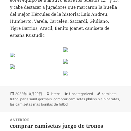
80) el equipo se mantuvo entre los puestos 12.º y 15.º
y cabe destacar a jugadores que marcaron la huella
del mejor Hércules de la historia: Luis Andreu,
Humberto, Varela, Carcelén, Saccardi, Giuliano,
Tigre Barrios, Aracil, Benito Joanet,
camiseta de
españa
Kustudic.
Publicado
Autor
Categorías
Etiquetas
2022年10月20日
istern
Uncategorized
camiseta
el
futbol paris saint germain
,
comprar camisetas philipp plein baratas
,
las camisetas más bonitas de fútbol
Navegación
ANTERIOR
de
comprar camisetas juego de tronos
Entrada
entradas