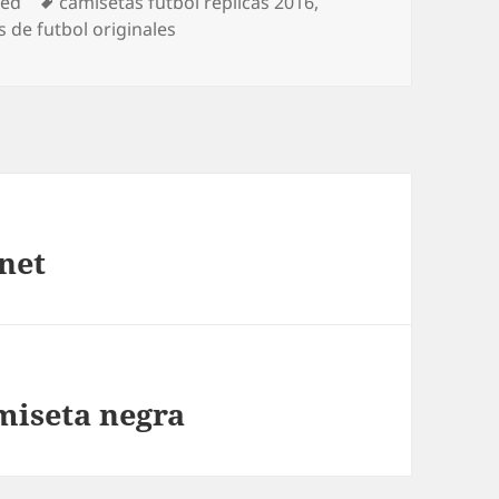
Etiquetas
zed
camisetas futbol replicas 2016
,
 de futbol originales
net
miseta negra