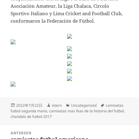
Asociación Amateur, la Liga Chalaca, Circolo
Sportivo Italiano y Lima Cricket and Football Club,
conformaron la Federación de Fútbol.
Publicado
Autor
Categorías
Etiquetas
2022年7月22日
istern
Uncategorized
camisetas
el
futbol segunda mano
,
camisetas mas feas de la historia del futbol
,
chandals de futbol 2017
Navegación
ANTERIOR
de