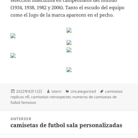
selección masculina en campeonatos del mundo
(1934, 1938, 1982 y 2006). Tanto el escudo del equipo
como el logo de la marca aparecen en el pecho.
Publicado
Autor
Categorías
Etiquetas
2022年8月12日
istern
Uncategorized
camisetas
el
replicas nfl
,
camisetas retrospecter
,
numeros de camisetas de
futbol famosos
Navegación
ANTERIOR
de
camisetas de futbol sala personalizadas
Entrada
entradas
anterior: