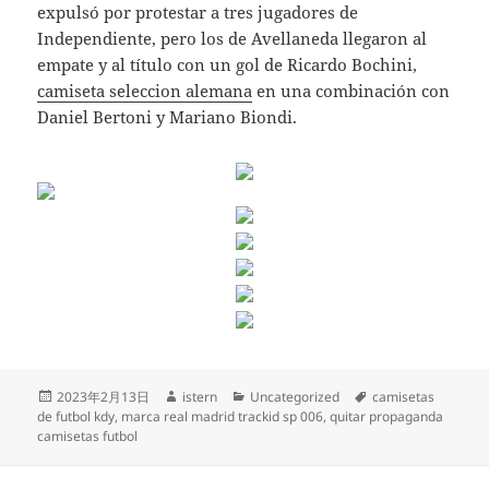
expulsó por protestar a tres jugadores de
Independiente, pero los de Avellaneda llegaron al
empate y al título con un gol de Ricardo Bochini,
camiseta seleccion alemana
en una combinación con
Daniel Bertoni y Mariano Biondi.
Publicado
Autor
Categorías
Etiquetas
2023年2月13日
istern
Uncategorized
camisetas
el
de futbol kdy
,
marca real madrid trackid sp 006
,
quitar propaganda
camisetas futbol
Navegación