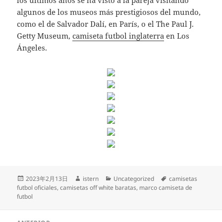
los últimos años se ha visto a la pareja visitando
algunos de los museos más prestigiosos del mundo,
como el de Salvador Dalí, en París, o el The Paul J.
Getty Museum,
camiseta futbol inglaterra
en Los
Ángeles.
Publicado
Autor
Categorías
Etiquetas
2023年2月13日
istern
Uncategorized
camisetas
el
futbol oficiales
,
camisetas off white baratas
,
marco camiseta de
futbol
Navegación