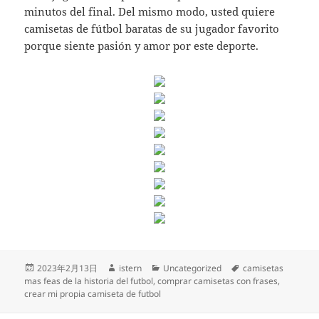
minutos del final. Del mismo modo, usted quiere
camisetas de fútbol baratas de su jugador favorito
porque siente pasión y amor por este deporte.
Publicado
Autor
Categorías
Etiquetas
2023年2月13日
istern
Uncategorized
camisetas
el
mas feas de la historia del futbol
,
comprar camisetas con frases
,
crear mi propia camiseta de futbol