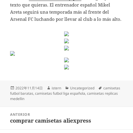
texto que quieras. El entrenador español Mikel
Areta seguirá una temporada más al frente del
Arsenal FC luchando por llevar al club a lo más alto.
Publicado
Autor
Categorías
Etiquetas
2022年11月14日
istern
Uncategorized
camisetas
el
futbol baratas
,
camisetas futbol liga española
,
camisetas replicas
medellin
Navegación
ANTERIOR
de
comprar camisetas aliexpress
Entrada
entradas
anterior: