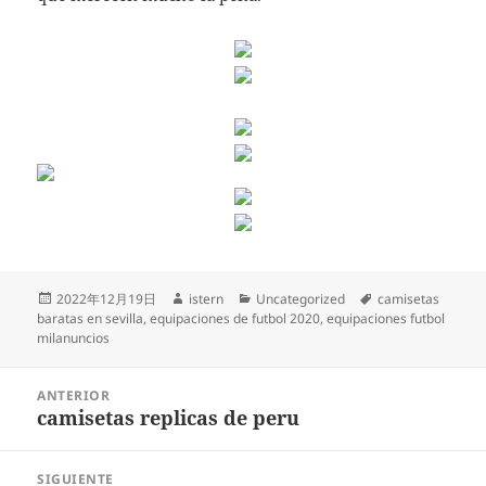
Publicado
Autor
Categorías
Etiquetas
2022年12月19日
istern
Uncategorized
camisetas
el
baratas en sevilla
,
equipaciones de futbol 2020
,
equipaciones futbol
milanuncios
Navegación
ANTERIOR
de
camisetas replicas de peru
Entrada
entradas
anterior:
SIGUIENTE