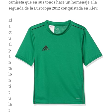
camiseta que en sus tonos hace un homenaje a la
segunda de la Eurocopa 2012 conquistada en Kiev.
El
a
ct
u
al
p
a
n
ta
ló
n
ti
t
u
la
r