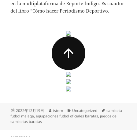
en la multiplataforma de Reporte Índigo. Es coautor
del libro “Cómo hacer Periodismo Deportivo.
Publicado
Autor
Categorías
Etiquetas
2022年12月19日
istern
Uncategorized
camiseta
el
futbol malaga
,
equipaciones futbol oficiales baratas
,
juegos de
camisetas baratas
Navegación