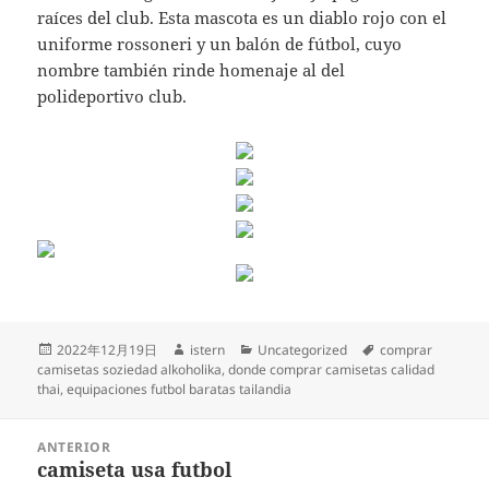
raíces del club. Esta mascota es un diablo rojo con el
uniforme rossoneri y un balón de fútbol, cuyo
nombre también rinde homenaje al del
polideportivo club.
Publicado
Autor
Categorías
Etiquetas
2022年12月19日
istern
Uncategorized
comprar
el
camisetas soziedad alkoholika
,
donde comprar camisetas calidad
thai
,
equipaciones futbol baratas tailandia
Navegación
ANTERIOR
de
camiseta usa futbol
Entrada
entradas