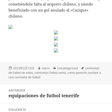
cometiéndole falta al arquero chileno, y siendo
beneficiado con un gol anulado al «Cacique»
chileno.
Publicado
Autor
Categorías
Etiquetas
2023年2月13日
istern
Uncategorized
camisetas
el
de futbol de xolos
,
camisetas futbol venta
,
como ponerle nombre a
una camiseta de futbol
Navegación
ANTERIOR
de
equipaciones de futbol tenerife
Entrada
entradas
anterior:
SIGUIENTE