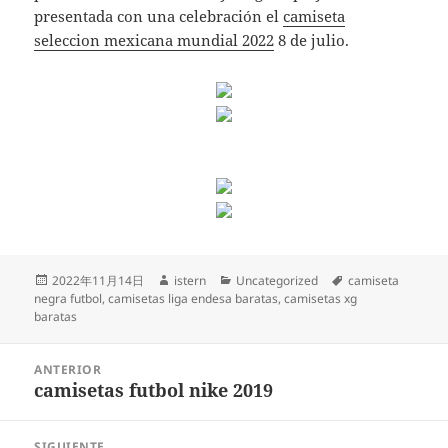
presentada con una celebración el
camiseta
seleccion mexicana mundial 2022
8 de julio.
Publicado
Autor
Categorías
Etiquetas
2022年11月14日
istern
Uncategorized
camiseta
el
negra futbol
,
camisetas liga endesa baratas
,
camisetas xg
baratas
Navegación
ANTERIOR
de
camisetas futbol nike 2019
Entrada
entradas
anterior:
SIGUIENTE