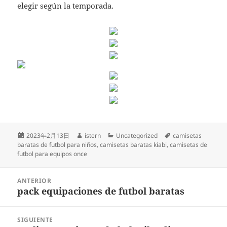
elegir según la temporada.
Publicado
Autor
Categorías
Etiquetas
2023年2月13日
istern
Uncategorized
camisetas
el
baratas de futbol para niños
,
camisetas baratas kiabi
,
camisetas de
futbol para equipos once
Navegación
ANTERIOR
de
pack equipaciones de futbol baratas
Entrada
entradas
anterior:
SIGUIENTE