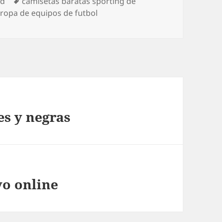
Etiquetas
ed
camisetas baratas sporting de
,
ropa de equipos de futbol
es y negras
yo online