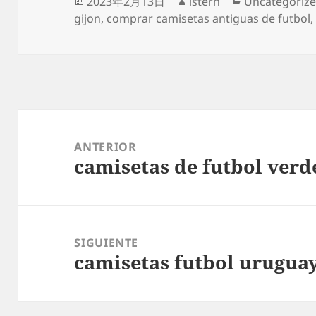
Publicado
Autor
Categorías
2023年2月13日
istern
Uncategoriz
el
gijon
,
comprar camisetas antiguas de futbol
Navegación
de
ANTERIOR
camisetas de futbol verd
entradas
Entrada
anterior:
SIGUIENTE
camisetas futbol urugua
Entrada
siguiente: