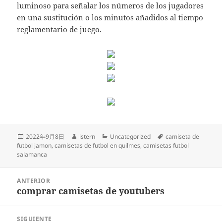
luminoso para señalar los números de los jugadores
en una sustitución o los minutos añadidos al tiempo
reglamentario de juego.
Publicado
Autor
Categorías
Etiquetas
2022年9月8日
istern
Uncategorized
camiseta de
el
futbol jamon
,
camisetas de futbol en quilmes
,
camisetas futbol
salamanca
Navegación
ANTERIOR
de
comprar camisetas de youtubers
Entrada
entradas
anterior:
SIGUIENTE