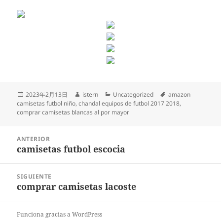
Publicado
Autor
Categorías
Etiquetas
2023年2月13日
istern
Uncategorized
amazon
el
camisetas futbol niño
,
chandal equipos de futbol 2017 2018
,
comprar camisetas blancas al por mayor
Navegación
ANTERIOR
de
camisetas futbol escocia
Entrada
entradas
anterior:
SIGUIENTE
comprar camisetas lacoste
Entrada
siguiente:
Funciona gracias a WordPress