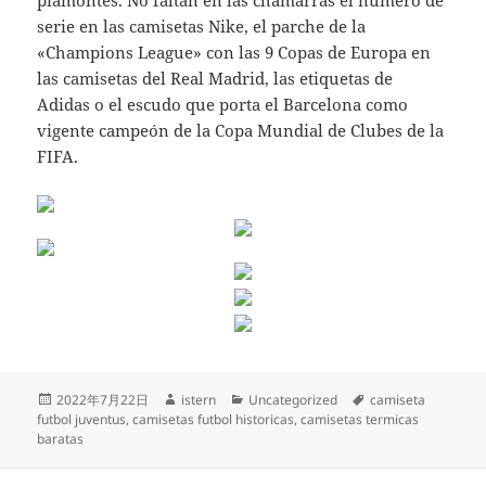
piamontés. No faltan en las chamarras el número de
serie en las camisetas Nike, el parche de la
«Champions League» con las 9 Copas de Europa en
las camisetas del Real Madrid, las etiquetas de
Adidas o el escudo que porta el Barcelona como
vigente campeón de la Copa Mundial de Clubes de la
FIFA.
Publicado
Autor
Categorías
Etiquetas
2022年7月22日
istern
Uncategorized
camiseta
el
futbol juventus
,
camisetas futbol historicas
,
camisetas termicas
baratas
Navegación