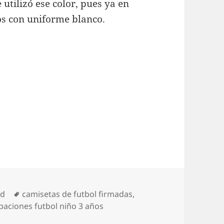
 utilizó ese color, pues ya en
os con uniforme blanco.
Etiquetas
ed
camisetas de futbol firmadas
,
paciones futbol niño 3 años