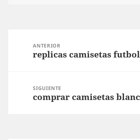
Navegación
de
ANTERIOR
replicas camisetas futbol
entradas
Entrada
anterior:
SIGUIENTE
comprar camisetas blanc
Entrada
siguiente: