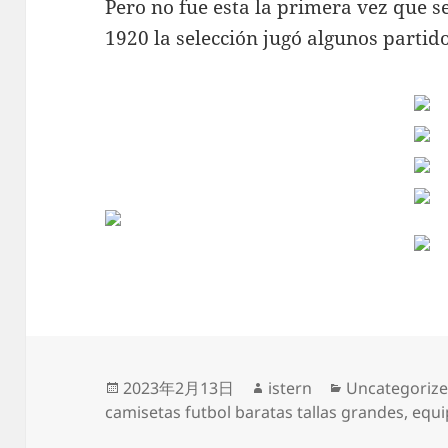
Pero no fue esta la primera vez que se
1920 la selección jugó algunos partid
Publicado
Autor
Categorías
2023年2月13日
istern
Uncategoriz
el
camisetas futbol baratas tallas grandes
,
equi