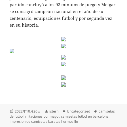
partido concluyó a los 92 minutos de juego y Melgar
se consagró campeón nacional en el año de su
centenario,
equipaciones futbol
y por segunda vez
en su historia.
Publicado
Autor
Categorías
Etiquetas
2022年10月20日
istern
Uncategorized
camisetas
el
de futbol imitaciones por mayor
,
camisetas futbol en barcelona
,
impresion de camisetas baratas hermosillo