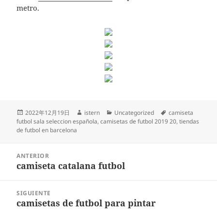
metro.
Publicado
Autor
Categorías
Etiquetas
2022年12月19日
istern
Uncategorized
camiseta
el
futbol sala seleccion española
,
camisetas de futbol 2019 20
,
tiendas
de futbol en barcelona
Navegación
ANTERIOR
de
camiseta catalana futbol
Entrada
entradas
anterior:
SIGUIENTE
camisetas de futbol para pintar
Entrada
siguiente: