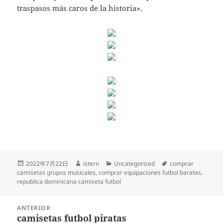
traspasos más caros de la historia».
Publicado
Autor
Categorías
Etiquetas
2022年7月22日
istern
Uncategorized
comprar
el
camisetas grupos musicales
,
comprar equipaciones futbol baratas
,
republica dominicana camiseta futbol
Navegación
ANTERIOR
de
camisetas futbol piratas
Entrada