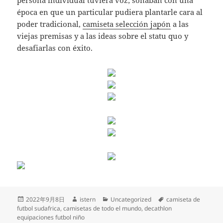
persona individual tuviera voz; soñaban con una
época en que un particular pudiera plantarle cara al
poder tradicional,
camiseta selección japón
a las
viejas premisas y a las ideas sobre el statu quo y
desafiarlas con éxito.
Publicado
Autor
Categorías
Etiquetas
2022年9月8日
istern
Uncategorized
camiseta de
el
futbol sudafrica
,
camisetas de todo el mundo
,
decathlon
equipaciones futbol niño