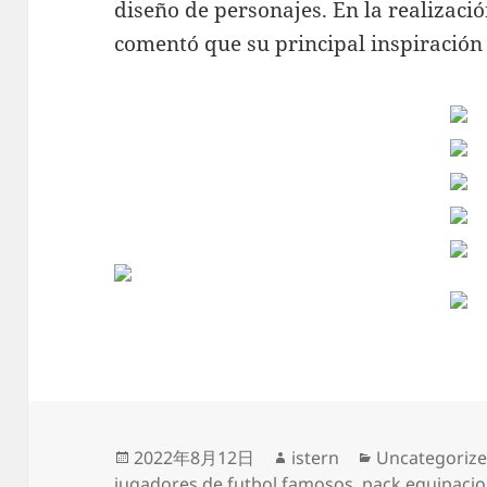
diseño de personajes. En la realizaci
comentó que su principal inspiración 
Publicado
Autor
Categorías
2022年8月12日
istern
Uncategoriz
el
jugadores de futbol famosos
,
pack equipacio