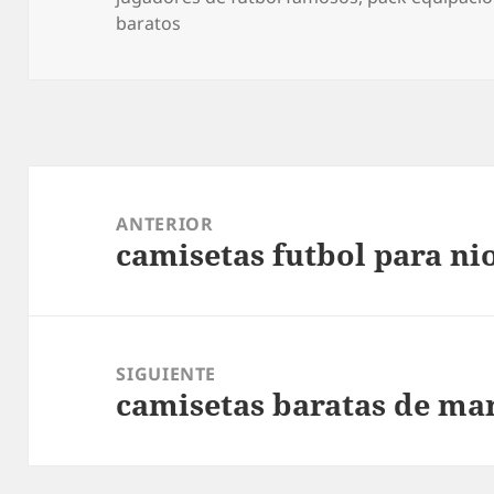
baratos
Navegación
de
ANTERIOR
camisetas futbol para ni
entradas
Entrada
anterior:
SIGUIENTE
camisetas baratas de ma
Entrada
siguiente: