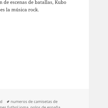
ón de escenas de batallas, Kubo
es la música rock.
Etiquetas
ed
numeros de camisetas de
nes futbol joma
,
polos de españa