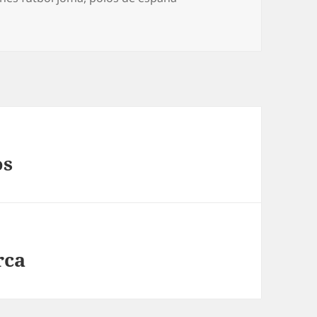
os
rca