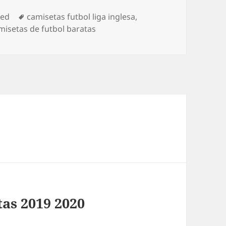
Etiquetas
zed
camisetas futbol liga inglesa
,
isetas de futbol baratas
tas 2019 2020