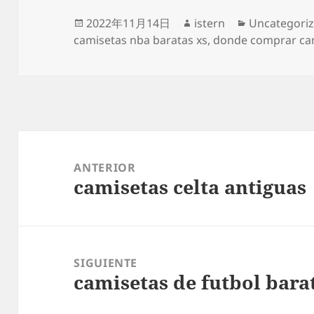
Publicado
Autor
Categorías
2022年11月14日
istern
Uncategori
el
camisetas nba baratas xs
,
donde comprar cam
Navegación
de
ANTERIOR
camisetas celta antiguas
entradas
Entrada
anterior:
SIGUIENTE
camisetas de futbol bara
Entrada
siguiente: