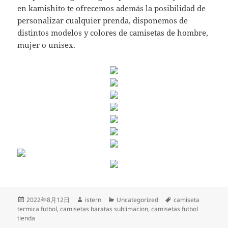
en kamishito te ofrecemos además la posibilidad de
personalizar cualquier prenda, disponemos de
distintos modelos y colores de camisetas de hombre,
mujer o unisex.
Publicado
Autor
Categorías
Etiquetas
2022年8月12日
istern
Uncategorized
camiseta
el
termica futbol
,
camisetas baratas sublimacion
,
camisetas futbol
tienda