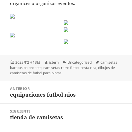
organices u organizar eventos.
Publicado
Autor
Categorías
Etiquetas
2023年2月13日
istern
Uncategorized
camisetas
el
baratas baloncesto
,
camisetas retro futbol costa rica
,
dibujos de
camisetas de futbol para pintar
Navegación
ANTERIOR
de
equipaciones futbol nios
Entrada
entradas
anterior:
SIGUIENTE
tienda de camisetas
Entrada
siguiente: