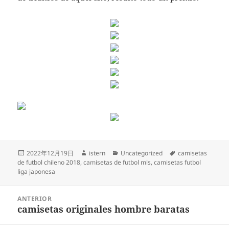
Publicado
Autor
Categorías
Etiquetas
2022年12月19日
istern
Uncategorized
camisetas
el
de futbol chileno 2018
,
camisetas de futbol mls
,
camisetas futbol
liga japonesa
Navegación
ANTERIOR
de
camisetas originales hombre baratas
Entrada
entradas
anterior: