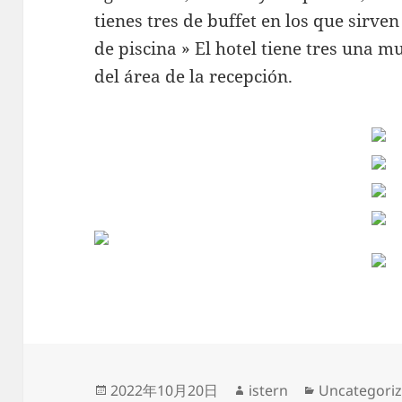
tienes tres de buffet en los que sirv
de piscina » El hotel tiene tres una
del área de la recepción.
Publicado
Autor
Categorías
2022年10月20日
istern
Uncategori