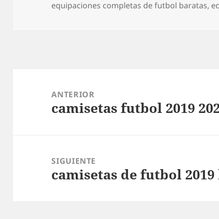
el
equipaciones completas de futbol baratas
,
eq
Navegación
de
ANTERIOR
camisetas futbol 2019 20
entradas
Entrada
anterior:
SIGUIENTE
camisetas de futbol 2019
Entrada
siguiente: