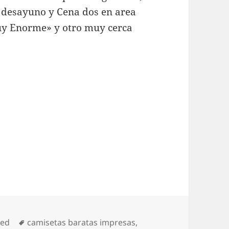
en desayuno y Cena dos en area
 muy Enorme» y otro muy cerca
Etiquetas
zed
camisetas baratas impresas
,