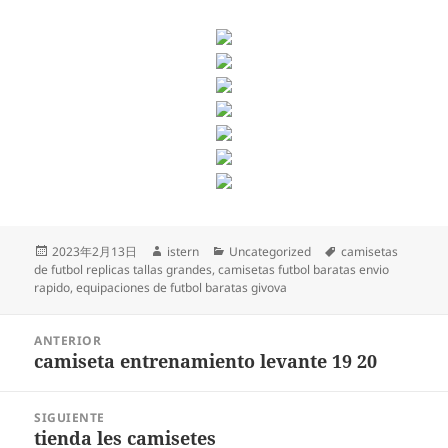
Publicado
Autor
Categorías
Etiquetas
2023年2月13日
istern
Uncategorized
camisetas
el
de futbol replicas tallas grandes
,
camisetas futbol baratas envio
rapido
,
equipaciones de futbol baratas givova
Navegación
ANTERIOR
de
camiseta entrenamiento levante 19 20
Entrada
entradas
anterior:
SIGUIENTE
tienda les camisetes
Entrada