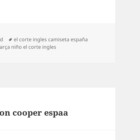
Etiquetas
ed
el corte ingles camiseta españa
rça niño el corte ingles
on cooper espaa