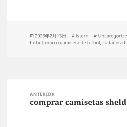
Publicado
Autor
Categorías
2023年2月13日
istern
Uncategoriz
el
futbol
,
marco camiseta de futbol
,
sudadera ba
Navegación
de
ANTERIOR
comprar camisetas sheld
entradas
Entrada
anterior: